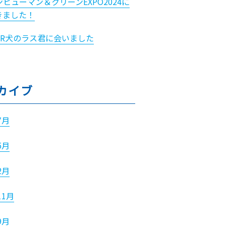
ヒューマン＆クリーンEXPO2024に
きました！
PR犬のラス君に会いました
カイブ
7月
5月
2月
11月
9月