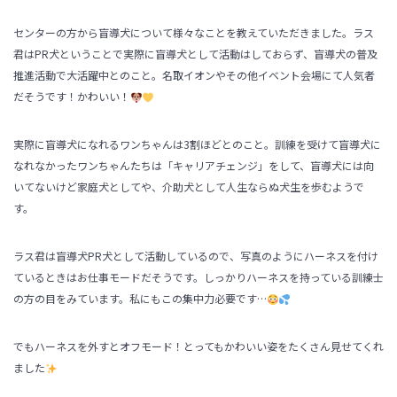
センターの方から盲導犬について様々なことを教えていただきました。ラス
君はPR犬ということで実際に盲導犬として活動はしておらず、盲導犬の普及
推進活動で大活躍中とのこと。名取イオンやその他イベント会場にて人気者
だそうです！かわいい！
実際に盲導犬になれるワンちゃんは3割ほどとのこと。訓練を受けて盲導犬に
なれなかったワンちゃんたちは「キャリアチェンジ」をして、盲導犬には向
いてないけど家庭犬としてや、介助犬として人生ならぬ犬生を歩むようで
す。
ラス君は盲導犬PR犬として活動しているので、写真のようにハーネスを付け
ているときはお仕事モードだそうです。しっかりハーネスを持っている訓練士
の方の目をみています。私にもこの集中力必要です…
でもハーネスを外すとオフモード！とってもかわいい姿をたくさん見せてくれ
ました